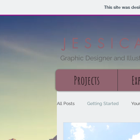
This site was des
JESSI
Graphic Designer and Illust
Projects
Ex
All Posts
Getting Started
You