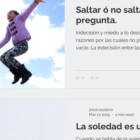
Saltar ó no salt
pregunta.
Indecisión y miedo a lo des
razones por las cuales no
vacío. La indecisión entre las.
jessicasolano
Mar 17, 2019
2 min read
La soledad es u
Cuando se habla de la sole