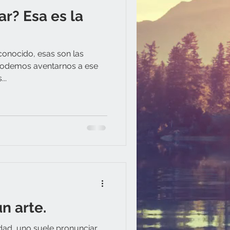
ar? Esa es la
conocido, esas son las
 podemos aventarnos a ese
..
n arte.
dad, uno suele pronunciar