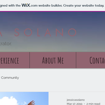
igned with the
.com
website builder. Create your website today.
CA
SOLANO
rator.
perience
About Me
Conta
r Community
jessicasolano
Mar 17, 2019
2 min read