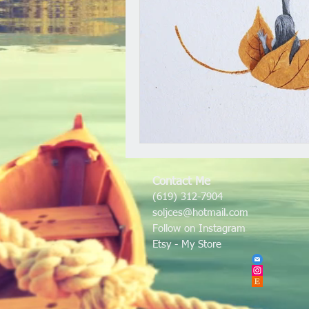
Contact Me
(619) 312-7904
soljces@hotmail.com
Follow on Instagram
Etsy - My Store